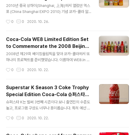
글 내용
estaurants or bars, we're more likely to encount
2010년 중국 상하이(Shanghai, 上海)에서 열렸던 엑스
er Coca-Cola in PET bottles or aluminum c..
포 (China Shanghai EXPO 2010) 기념 코카-콜라 알루
미늄 컨투어보틀 세트입니다. This is a set of Coca-C
작성시간
0
0
2020. 10. 26.
ola aluminum contour bottles commemorating t
he China Shanghai EXPO 2010 held in Shanghai,
China in 2010. 상하이 엑스포는 2010년 5월 1일부터 1
Coca-Cola WE8 Limited Edition Set
0월 31일까지 상하이 세계박람회장에서 "Better City, B
to Commemorate the 2008 Beijing
etter life"란 테마로 열렸고요, 투자 총액 30억 달러에 전
글 내용
Olympics 북경올림픽 기념 보틀
시회장 면적이 528헥타르(5.28제곱미터)로 역대 세계박
2008년 제29회 베이징올림픽을 맞아 코카-콜라에서 또
람회 중 최대 규모였습니다. 참가국 및 기업이 246개, 방
하나의 프로젝트를 준비했었습니다. 이름하여 WE8.In 20
문객 7,300만명에 22,..
08, for the 29th Beijing Olympics, Coca-Cola pr
작성시간
0
0
2020. 10. 22.
epared another project, called WE8. 번역없이 코
카-콜라사의 설명글을 그대로 옮겨보겠습니다.I will quot
e the Coca-Cola company's description as is. W
Superstar K Season 3 Coke Trophy
elcome to WE8An artistic and cultural exchange
Special Edition Coca-Cola 슈퍼스타K
like no other. Uniting eight of China's most exciti
글 내용
기념 보틀
ng artists and design firms with eight of the Wes
슈퍼스타 K는 벌써 3번째 시즌이다 보니 출연진의 수준도
t's most progres..
높고, 프로그램 구성도 너무나 흥미롭습니다. 특히 예선 합
격자들에게 주어지는 코-크 트로피를 보며, 너무나도 갖고
작성시간
0
0
2020. 10. 22.
싶었는데 드디어 이번 주부터 일반인 대상 판매가 시작되
었습니다. Superstar K is already in its third seaso
n, so the cast is high-caliber, and the program's