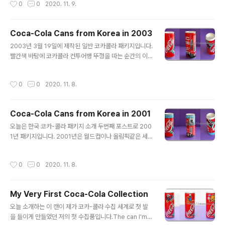
0
0
2020. 11. 9.
03 package introduction post, the representativ
e image was changed in mid-2003 from an ima
ge of a bottle cap being opened on a red backg
Coca-Cola Cans from Korea in 2003
round to an image using a wave pattern undern
글 내용
eath the Coca-Cola logo in Spencer type. 2004
2003년 3월 19일에 제작된 일반 코카콜라 패키지입니다.
년 2월 발렌타인데이 기념 코카-콜라 디자인 패키지입니
빨간색 바탕에 코카콜라 컨투어병 뚜껑을 따는 순간의 이
다. Love Coup..
미지와 그 위로 스펜서체의 코카콜라 로고가 이 때까지의
기본 디자인입니다. This is a regular Coca-Cola pac
작성시간
0
0
2020. 11. 8.
kage produced on March 19, 2003. The image
of a Coca-Cola contour bottle cap being opene
d on a red background, with the Coca-Cola logo
Coca-Cola Cans from Korea in 2001
in Spencer type above it, was the basic design
글 내용
until then. 2003년 11월 25일 제작된 리니지2 디자인
오늘은 한국 코카-콜라 패키지 소개 두번째 포스트로 200
패키지입니다. 한국의 엔씨소프트가 제작해서 세계적으로
1년 패키지입니다. 2001년은 월드컵이나 올림픽같은 세
히트한 리니지 게임..
계적 이벤트가 없었던 관계로 패키지도 자체 프로모션 홍
보 디자인들이 주를 이뤘습니다. 많이 수집은 못했고 그 해
작성시간
0
0
2020. 11. 8.
여름 블록버스터 개봉에 따른 프로모션을 진행했던 패키지
와 390ml 페트병만 보이네요. Today's second post i
ntroducing Korean Coca-Cola packages is the 2
My Very First Coca-Cola Collection
001 package. Because there were no global ev
글 내용
ents like the World Cup or the Olympics in 2001,
오늘 소개하는 이 캔이 제가 코카-콜라 수집 세계로 첫 발
the package was primarily comprised of self-pr
을 들이게 만들었던 저의 첫 수집품입니다.The can I'm i