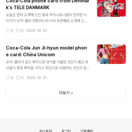
Coca-Cola phone card from Denmar
structure is incredibly engaging. I especially wa
k's TELE DANMARK
nted the Coke trophies awarded to those who p
글 내용
ass the preliminary round, and they're finally av
오늘은 먼저 소개해 드린 중국 차이나유니콤의 전지현 이
ailable for the general public t..
미지의 코카-콜라 전화카드에 이어 두번째로 소개해 드리
는 덴마크 TELEDANMARK사의 코카-콜라 이미지 전화
작성시간
0
0
2020. 10. 21.
카드입니다. Today, following the Coca-Cola phon
e card featuring Jun Ji-hyun from China Unicom,
which I first introduced, I am introducing the Coc
Coca-Cola Jun Ji-hyun model phon
a-Cola phone card from Denmark's TELEDANM
e card: China Unicom
ARK. 2장 짜리 시리즈물이구요, 한 카드에는 강아지가, 다
글 내용
른 하나에는 코카-콜라 원반 로고가 디자인되어 있습니다.
코카-콜라가 광고 목적으로 댓가를 지불한 것인지 통신 회
한 카드당 10KR(크로네)입니다. 1KR는 약 208원(2010.
사들이 특정 목적을 가지고 무단으로 사용하는 것인지 잘
3. 8일 기준)이네요. It's a ..
모르겠지만 세계 여러나라에서 코카-콜라 이미지를 활용
작성시간
0
0
2020. 10. 21.
한 디자인의 전화카드를 만들었습니다. 국내나 해외 전화
카드 수집가들 사이에서도 나름대로 하나의 테마를 이루고
있는 듯 합니다. It's unclear whether Coca-Cola pai
더보기
d for the advertising or whether telecommunica
tions companies are using it without permission
for specific purposes. In many countries around
the world, phone cards featuring Coca-Cola ima
ges have been ..
의안내
티스토리
로그인
고객센터