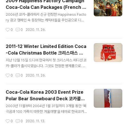
2009 Happiness Factory Campaign
sors various sporting events around the world.
Coca-Cola Can Packages (French /
For decades, Coca-Cola has been the main spo
글 내용
UK) 코카콜라 해피니스 팩토리 패키지
nsor of the Olympics, and the FIFA World Cup, a
2006년 코카-콜라에서 신규 런칭한 Happiness Facto
s well as numerous other sports events and lea
ry 광고 캠페인 속 등장하는 캐릭터들을 주인공으로 디자
gues. Today..
인 된 캔 패키지를 소개합니다.Introducing a can pack
작성시간
0
0
2020. 11. 26.
age designed with characters from the new Ha
ppiness Factory advertising campaign launched
by Coca-Cola in 2006 as the main characters. 해
2011-12 Winter Limited Edition Coca
피니스 팩토리 광고 캠페인은 자판기 안을 가상의 공간으
-Cola Christmas Bottle 크리스마스 스
로 설정하고 3D 애니메이션으로 재미있고 신선하게 창작
글 내용
페셜 병콜라 패키지
하여 칸국제광고제(Cannes International Advertisin
지난 12월 15일 드디어 한국에서 첫 크리스마스 에디션 코
g Festival)에서 은상을 수상한 바 있으며, 시즌3까지 제
카-콜라가 출시되었습니다. 그것도 한정판 병제품으로. A
작되어 세계 각지에서 방영되었습니다..
s many of you may already know, the first Christ
작성시간
0
0
2020. 11. 26.
mas edition Coca-Cola was finally released in K
orea on December 15th. And it was a limited-ed
ition bottle. 6병들이 종이팩과 함께 출시되었구요, 전국
Coca-Cola Korea 2003 Event Prize
대형마트(이마트, 홈플러스, 롯데마트)에서 만나보실 수 있
Polar Bear Snowboard Deck 코카콜라
습니다. 처음 출시 소식을 듣고 이마트로 달려갔었는데 아
글 내용
스노보드 데크
직 입고가 안 되었는지 빈 손으로 왔다가 지난 주에 홈플러
2003년 11월부터 2004년 1월 31일까지 3개월 동안 ‘북
스에서 구입하였습니다. The six-bottle packs are av
극곰과 100 가족의 따뜻한 겨울여행’을 테마로 한국코카-
ailable at major su..
콜라에서 시행한 즉석경품 행사를 진행하였습니다. 코카-
작성시간
0
0
2020. 11. 13.
콜라, 코카-콜라 라이트, 코카-콜라 라이트 레몬맛, 환타,