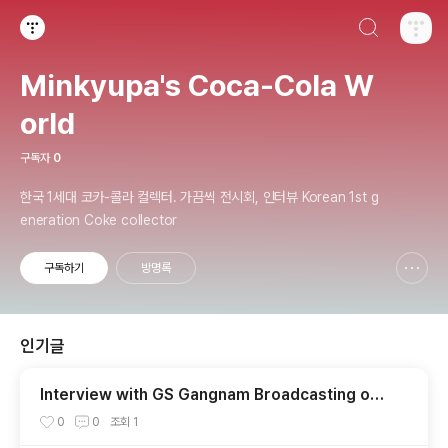
검색하기
티스토리
Minkyupa's Coca-Cola W
orld
구독자
0
한국 1세대 코카-콜라 컬렉터. 가끔씩 전시회, 인터뷰 Korean 1st g
eneration Coke collector
구독하기
방명록
신고하기 레이어
열기
인기글
Interview with GS Gangnam Broadcasting on
Coca-Cola World Exhibition (August 8, 2010)
0
0
조회
1