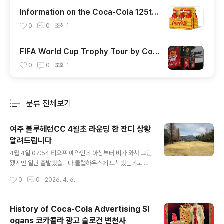
Information on the Coca-Cola 125th
Anniversary Exhibition
0
0
조회
1
FIFA World Cup Trophy Tour by Coc
a-Cola in Seoul(2010. 4. 21)
0
0
조회
1
분류 전체보기
주요 글 목록
여주 블루헤런CC 4월초 라운딩 한 잔디 상황
알려드립니다
글 내용
4월 4일 07:54 티오프 예약인데 아침부터 비가 와서 고민
됐지만 일단 출발했습니다.​클럽하우스에 도착했는데도 비
가 와서 오늘 제법 취소가 속출할 것 같습니다.​ 우리는 일단
작성시간
0
0
2026. 4. 6.
진행하기로 하고 07:54 티오프 시간을 취소한 팀 시간 0
8:08로 변경해서 최대한 늦추었습니다.​클럽하우스에서 2
6,000원 짜리 장터국밥으로 통일해서 조식 먹었습니다.블
History of Coca‑Cola Advertising Sl
루헤런, 골프장은 좋지만 내부 가격은 사악하기 이를데 없
ogans 코카콜라 광고 슬로건 변천사
습니다. 그나마 이것도 회원들이 지속적으로 클레임하니까