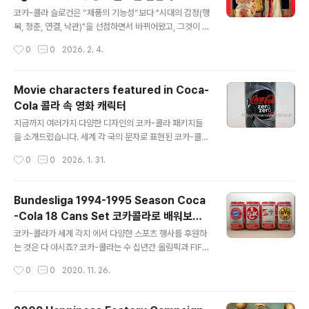
글 내용
한번 다운한 가격입니다.​2년전에는 여기가 클럽 싣는 카트
코카-콜라 슬로건은 “제품의 기능성”보다 "시대의 감정(행
주차장이었는데 '스타벅스'로 바뀌었습니다.(골프장 스타
복, 청춘, 연결, 낙관)"을 선점하면서 바뀌어왔고, 그것이 코
벅스는 신세계에서 운영하지 않습니다. 외부 스타벅스와
카-콜라라는 브랜드가 세계 일류 브랜드로서 오래 살아남
작성시간
0
0
2026. 2. 4.
다름.클럽하우스 커피나 스타벅스 커피 모두 그늘집에서
은 핵심입니다. 오늘은 코카-콜라의 슬로건 변천사와 광고
리필 가능)​비가 와서 퍼팅연습..
에 대해서 정리해 보겠습니다. Coca-Cola's slogan ha
s evolved over time, prioritizing "the emotions
Movie characters featured in Coca-
of the times (happiness, youth, connection, opti
Cola 콜라 속 영화 캐릭터
mism)" over "product functionality." This has be
글 내용
en key to the brand's longevity as a world-class
지금까지 여러가지 다양한 디자인의 코카-콜라 패키지들
brand. Today, we'll explore the evoluti..
을 소개드렸습니다. 세계 각 국의 문자로 표현된 코카-콜라
의 로고, 월드컵이나 올림픽같은 월드와이드한 스포츠 행
작성시간
0
0
2026. 1. 31.
사, 코카-콜라가 개발해 낸 산타클로스와 북극곰과 같은 캐
릭터서부터 세계적인 일류 디자이너들과의 컬래보레이션
작업을 통한 디자인까지... 그 외에도 코카-콜라의 패키지
Bundesliga 1994-1995 Season Coca
에는 다양한 소재들이 사용되었습니다. I've introduced
-Cola 18 Cans Set 코카콜라로 배워보는
you to a variety of Coca-Cola package designs.
글 내용
분데스리가
From the Coca-Cola logo, rendered in the chara
코카-콜라가 세계 각지 에서 다양한 스포츠 행사를 후원하
cters of various countries, to global sporting ev
는 것은 다 아시죠? 코카-콜라는 수 십년간 올림픽과 FIFA
ents like the World Cup and the Oly..
월드컵의 메인 스폰서를 하고 있으며, 그 외에도 다양한 스
작성시간
0
0
2020. 11. 26.
포츠 경기나 리그를 후원하고 있습니다. 오늘은 최근에 입
수한 94-95 시즌 분데스리가 코카-콜라 캔 세트를 소개
합니다. You probably know that Coca-Cola spon