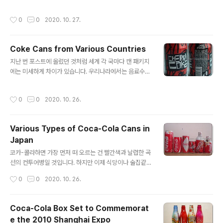
omotional designs...
ntroducing today is my first collection, the one t
hat got me into the world of Coca-Cola collectin
작성시간
0
0
2020. 10. 27.
g. 2000년은 1900년대에서 앞자리가 바뀌어 천년 단위
가 바뀌는 밀레니엄 해이었습니다. 컴퓨터 시스템이 2000
년을 인식하지 못해 온갖 에러가 발생할거라는 밀레니엄
Coke Cans from Various Countries
버그 우려로 온 세계가 공포의 도가니에 빠지기도 했었지
글 내용
만 예상했던 것보다는 잘 넘어갔던 기억이 납니다.The ye
지난 번 포스트에 올렸던 것처럼 세계 각 국마다 캔 패키지
ar 2000 marked the millennium, marking the be
에는 미세하게 차이가 있습니다. 우리나라에서는 음료수용
ginning of the new millennium..
으로는 250ml 캔이 일반적이지만, 전세계적으로는 330
ml가 가장 일반적인 패키지인 것 같습니다. 그리고 이 33
작성시간
0
0
2020. 10. 26.
0ml 원통형 캔만 하더라도 그 용기의 모양이나 용량에는
미세한 차이들이 있습니다. 이는 각 국의 음식문화와도 밀
접한 관계가 있지 않을까 생각됩니다. As I mentioned i
Various Types of Coca-Cola Cans in
n my last post, there are subtle differences in th
Japan
e can packaging around the world. In Korea, 25
글 내용
0ml cans are common for beverages, but globa
코카-콜라하면 가장 먼저 떠 오르는 건 빨간색과 날렵한 곡
lly, 330ml seems to be the most..
선의 컨투어병일 것입니다. 하지만 이제 식당이나 술집같
은 곳에서 가끔 접하는 것을 제외하면, 우리가 접하는 건 유
작성시간
0
0
2020. 10. 26.
리병에 담긴 코카-콜라가 아니라 PET병이나 알루미늄 캔
에 담긴 코카-콜라일 것입니다. When you think of Co
ca-Cola, the first thing that comes to mind is pro
Coca-Cola Box Set to Commemorat
bably the red, sharply curved contour bottle. Ho
e the 2010 Shanghai Expo
wever, except for the occasional encounter in r