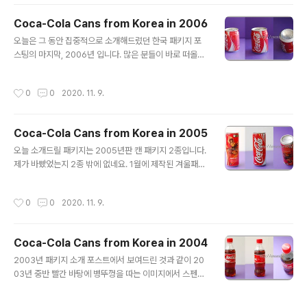
킨사이다, 쿠우 구입 후 병뚜껑 속에 당첨 내용이 인쇄되어
있으면, 해당 경품을 증정하는 방식이었습니다. From No
Coca-Cola Cans from Korea in 2006
vember 2003 to January 31, 2004, Coca-Cola K
글 내용
오늘은 그 동안 집중적으로 소개해드렸던 한국 패키지 포
orea ran an instant giveaway event themed "A
스팅의 마지막, 2006년 입니다. 많은 분들이 바로 떠올리
Warm Winter Journey with Polar Bears and 100
시듯이 2006년은 2002년 한일월드컵 이후 4년만에 독
Families." Purchases of Coca-Cola, Coca-Cola L
일에서 월드컵이 개최되었습니다. 당연히 2006년 패키지
ight, Coca-Cola Lig..
작성시간
0
0
2020. 11. 9.
디자인 소재는 월드컵입니다. 또 한가지는, 최소한 저의 컬
렉션으로 확인되는 것은 카트라이더(Kart Rider) 캐릭터
또는 프로모션 홍보 패키지도 3종이나 된다는 사실입니다.
Coca-Cola Cans from Korea in 2005
Today marks the final installment of our series o
글 내용
f posts on Korean packages, focusing on 2006.
오늘 소개드릴 패키지는 2005년판 캔 패키지 2종입니다.
As many of you may recall, the 2006 World Cup
제가 바빴었는지 2종 밖에 없네요. 1월에 제작된 겨울패키
was held in Germany, just four ..
지가 있지만 성격상 2004년 패키지 포스트에 담아 소개드
렸습니다. The packages I'm introducing today ar
작성시간
0
0
2020. 11. 9.
e two canned packages from 2005. I've been b
usy, so there are only two. There's a winter pac
kage produced in January, but due to its nature,
Coca-Cola Cans from Korea in 2004
I've included it in the 2004 package post. 이전 포
글 내용
스트에서 보여드린 것처럼 2003년과 2004년에는 엔씨
2003년 패키지 소개 포스트에서 보여드린 것과 같이 20
소프트의 리니지2 캐릭터를 활용한 패키지 디자인 2종이
03년 중반 빨간 바탕에 병뚜껑을 따는 이미지에서 스펜서
출시된 바 있습..
체의 코카-콜라 로고 밑으로 물결 무늬를 사용하는 이미지
로 대표 이미지가 변경되었습니다.As shown in the 20
작성시간