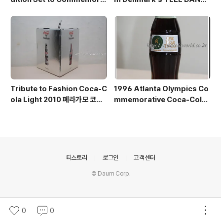
te the 2008 Beijing Olympi
ARK
cs 북경올림픽 기념 보틀
Tribute to Fashion Coca-C
1996 Atlanta Olympics Co
ola Light 2010 페라가모 코카-
mmemorative Coca-Cola
콜라
Bottle Package (6 bottles)
아틀란타올림픽 코카콜라
의안내
티스토리
로그인
고객센터
© Daum Corp.
0
0