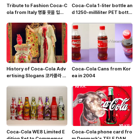
Tribute to Fashion Coca-C
Coca-Cola 1-liter bottle an
ola from Italy 명품 옷을 입은
d 1250-milliliter PET bottle
코카콜라
from Korea in the early 19
80s 1리터 유리병 코카콜라
History of Coca‑Cola Adv
Coca-Cola Cans from Kor
ertising Slogans 코카콜라 광
ea in 2004
고 슬로건 변천사
Coca-Cola WE8 Limited E
Coca-Cola phone card fro
dition Set to Commemora
m Denmark's TELE DANM