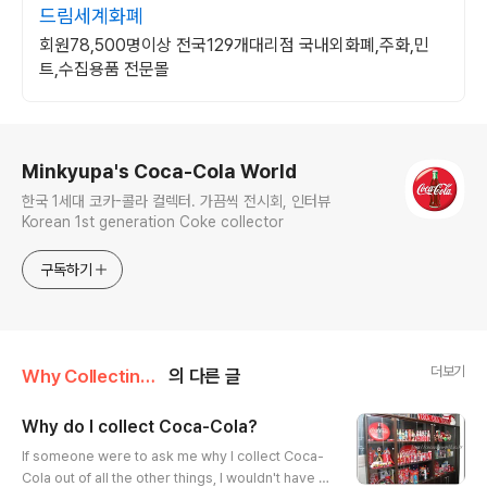
드림세계화폐
회원78,500명이상 전국129개대리점 국내외화폐,주화,민
트,수집용품 전문몰
로그 정보
Minkyupa's Coca-Cola World
한국 1세대 코카-콜라 컬렉터. 가끔씩 전시회, 인터뷰
Korean 1st generation Coke collector
구독하기
더보기
Why Collecting Coke?
의 다른 글
Why do I collect Coca-Cola?
글 내용
If someone were to ask me why I collect Coca-
Cola out of all the other things, I wouldn't have a