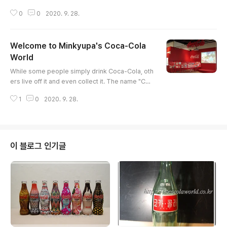
specific answer. I just like it. That's my reason. If
0
0
2020. 9. 28.
I were to think about it a little more, it would be
because others don't.If I were to think about it a
little more, it would be because I think I could do
Welcome to Minkyupa's Coca-Cola
something with it later. I've always loved collecti
ng things. I guess it's just my natural t..
World
글 내용
While some people simply drink Coca-Cola, oth
ers live off it and even collect it. The name "Coc
a-Cola" itself is worth billions, but to achieve thi
1
0
2020. 9. 28.
s, the company has invested extensively in mar
keting, from bottle design and promotional mat
erials to sports marketing as a major sponsor o
f the Olympics and World Cup, and even various
characters, including Santa Claus. And, unbekno
이 블로그 인기글
wnst to most, the ..