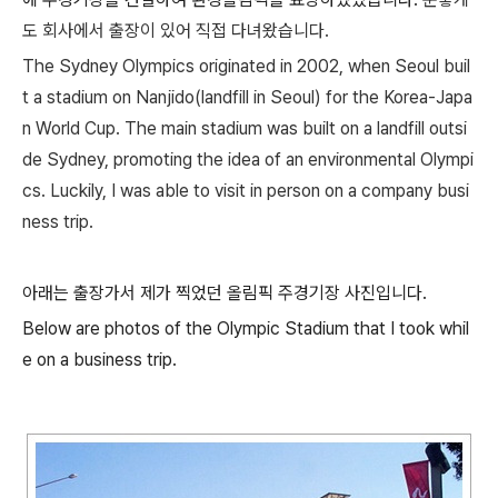
도 회사에서 출장이 있어 직접 다녀왔습니다.
The Sydney Olympics originated in 2002, when Seoul buil
t a stadium on Nanjido(landfill in Seoul) for the Korea-Japa
n World Cup. The main stadium was built on a landfill outsi
de Sydney, promoting the idea of ​​an environmental Olympi
cs. Luckily, I was able to visit in person on a company busi
ness trip.
아래는 출장가서 제가 찍었던 올림픽 주경기장 사진입니다.
Below are photos of the Olympic Stadium that I took whil
e on a business trip.