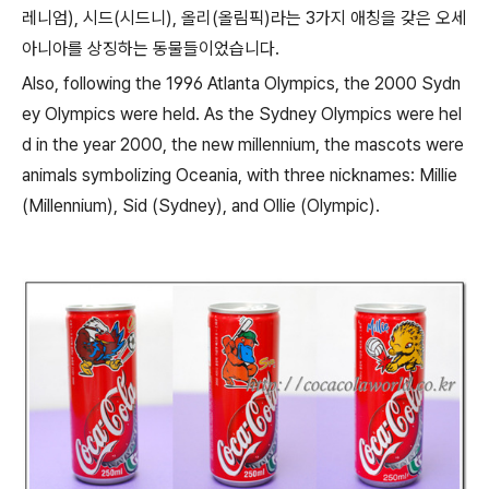
레니엄), 시드(시드니), 올리(올림픽)라는 3가지 애칭을 갖은 오세
아니아를 상징하는 동물들이었습니다.
Also, following the 1996 Atlanta Olympics, the 2000 Sydn
ey Olympics were held. As the Sydney Olympics were hel
d in the year 2000, the new millennium, the mascots were
animals symbolizing Oceania, with three nicknames: Millie
(Millennium), Sid (Sydney), and Ollie (Olympic).