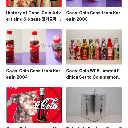
History of Coca‑Cola Adv
Coca-Cola Cans from Kor
ertising Slogans 코카콜라 광
ea in 2006
고 슬로건 변천사
Coca-Cola Cans from Kor
Coca-Cola WE8 Limited E
ea in 2004
dition Set to Commemora
te the 2008 Beijing Olympi
cs 북경올림픽 기념 보틀