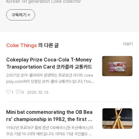
Korean 1st generation Coke collector
구독하기
더보기
Coke Things
의 다른 글
Cokeplay Prize Coca-Cola T-Money
Transportation Card 코카콜라 교통카드
글 내용
2007년 코카-콜라에서 운영하는 프로모션 사이트 coke
play.com에서 당첨된 코카-콜라 교통카드입니다.This i
s a Coca-Cola transportation card that I won on
1
0
2020. 10. 13.
cokeplay.com, a promotional site operated by
Coca-Cola, in 2007.코카-콜라 캔 바닥이나 페트병 라
벨 안쪽 면에 새겨진 일련번호를 사이트에 입력하면 포인
Mini bat commemorating the OB Bea
트가 적립되고, 적립된 포인트로 경품 행사에 응모하거나
제휴된 게임 사이트의 아이템이나 MP3를 다운받을 수 있
rs' championship in 1982, the first ye
글 내용
는 연중 프로모션을 운영했습니다.Coca-Cola ran pro
ar of Korean professional baseball
1982년 프로야구 출범 원년 OB베어스(현 두산베어스)의
motions throughout the year where you could e
우승 기념 미니어쳐 배트입니다. 아마도 기념 사인볼도 있
arn points by entering the se..