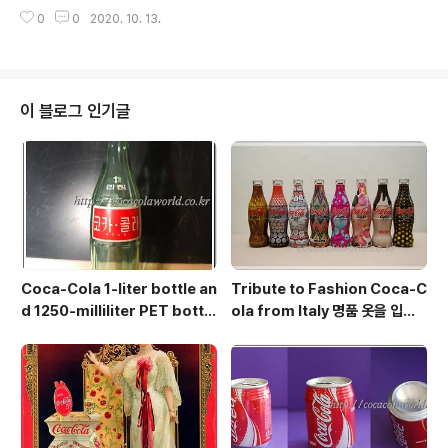
었을 것 같은데 옥션에서 구매할 때 배트만 받았습니다. 사
0
0
2020. 10. 13.
진속의 야구공은 일본 WCCT에서 구입한 코카-콜라 브랜
드 상품입니다. This miniature bat commemorates
the OB Bears (now the Doosan Bears) winning t
he championship in 1982, the first year of profe
ssional baseball in Korea. There likely was also
이 블로그 인기글
a commemorative signed ball, but I only receive
d the bat when I purchased it at auction...
Coca-Cola 1-liter bottle an
Tribute to Fashion Coca-C
d 1250-milliliter PET bottle
ola from Italy 명품 옷을 입은
from Korea in the early 19
코카콜라
80s 1리터 유리병 코카콜라