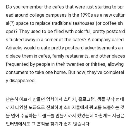
Do you remember the cafes that were just starting to spr
ead around college campuses in the 1990s as a new cultur
al(?) space to replace traditional teahouses (or coffee sh
ops)? They used to be filled with colorful, pretty postcard
s tucked away in a corner of the cafes? A company called
Adracks would create pretty postcard advertisements an
d place them in cafes, family restaurants, and other places
frequented by people in their twenties or thirties, allowing
consumers to take one home. But now, they've completel
y disappeared.
단순히 예쁘게 만들던 엽서에서 스티커, 홀로그램, 샘플 부착 형태
까지 다양한 모급으로 진화하며 소비자들에게 광고를 노출하는 것
을 넘어 수집하는 트랜드를 만들기까지 했었는데 아쉽게도 지금은
인터넷에서도 그 흔적을 찾기가 쉽지 않습니다.