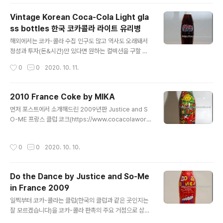
요) Following the Tribute to Fashion Coca-Cola L
ight version that was unveiled at Milan Fashion
Vintage Korean Coca-Cola Light gla
Week in Italy last year, the 2010 version was rel
ss bottles 한국 코카콜라 라이트 유리병
eased this year as well. (For the 2009 version, p
글 내용
lease refer to https://www.cocacolaworld.co.kr/
해외에서는 코카-콜라 수집 인구도 많고 역사도 오래돼서
30?cat..
정성과 투자(돈&시간)만 있다면 원하는 컬렉션을 구할 수
있지만, 오히려 한국 제품은 일부 소수의 수집가들의 컬레
작성시간
0
0
2020. 10. 11.
션으로만 존재하기 때문에 한국 패키지를 구하는 것이 더
어렵습니다.Overseas, there are many Coca-Cola
collectors, and the history is long, so if you have
2010 France Coke by MIKA
the dedication and investment (money and tim
글 내용
먼저 포스트에서 소개해드린 2009년판 Justice and S
e), you can acquire the collection you want. How
O-ME 프랑스 클럽 코크(https://www.cocacolaworl
ever, Korean products only exist in the collectio
d.co.kr/31)에 이어 2010년에는 MIKA에 의해 클럽 코
ns of a small number of collectors, so ..
크 컬렉션이 탄생하였습니다.Following the 2009 Just
작성시간
0
0
2020. 10. 10.
ice and SO-ME French Club Coke (https://www.c
ocacolaworld.co.kr/31) introduced in the post, t
he Club Coke collection was created by MIKA in
Do the Dance by Justice and So-Me
2010. MIKA는 영국 출신의 싱어송라이터로 2007년 발
in France 2009
매된 첫 앨범 Life in Cartoon Motion은 전세계적으로
글 내용
560만 장이 판매되었다고 합니다. MIKA는 그의 누이 Ya
일찍부터 코카-콜라는 클럽(한국의 클럽과 같은 곳인지는
s..
잘 모르겠습니다)을 코카-콜라 판촉의 주요 거점으로 삼고
다양한 프로모션과 한정판 제품 패키지를 발매해 왔습니
작성시간