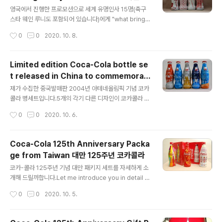
글 내용
블라닉 코카콜라
것을 제외하면 실제 유통되는 제품이나, 마셔 본 기억은 없
영국에서 진행한 프로모션으로 세계 유명인사 15명(축구
을 겁니다. Those of you my age or older will prob
스타 웨인 루니도 포함되어 있습니다)에게 "what brings
ably remember it. A..
you sunshine?"이라는 질문을 주고 자유롭게 디자인하
작성시간
0
0
2020. 10. 8.
게 한 후 4개를 한정판으로 제작, 런던 지역의 한 슈퍼마켓
체인에서만 한시적으로 판매했습니다. 그 중 세계적으로
유명한 구두 디자이너인 마놀로 블락닉의 디자인이 포함되
Limited edition Coca-Cola bottle se
어 있습니다. Coca-Cola UK asked 15 world-reno
t released in China to commemorat
wned celebrities (including soccer star Wayne
글 내용
e the 2004 Athens Olympics 아테네올
Rooney) the question, "What brings you sunshin
제가 수집한 중국발매판 2004년 아테네올림픽 기념 코카
림픽 코카콜라
e?" and allowed them to freely design their own
콜라 병세트입니다.5개의 각기 다른 디자인이 코카콜라 전
image. Four limited-edit..
통의 컨투어 병위에 랩핑되어 있으며, 각 병마다 따로 부채
작성시간
0
0
2020. 10. 6.
꼴 모양의 박스에 포장되어 있어 모두 합치면 원통의 모양
이 됩니다.This is a set of commemorative 2004 A
thenes Olympics Coca-Cola 5 pack of wrapped
Coca-Cola 125th Anniversary Packa
glass bottles from China, that I've collected. Fiv
ge from Taiwan 대만 125주년 코카콜라
e different designs are wrapped around Coca-
글 내용
Cola's traditional contour bottle, each individuall
코카-콜라 125주년 기념 대만 패키지 세트를 자세하게 소
y packaged in a fan-shaped box that, when..
개해 드릴까합니다.Let me introduce you in detail to
the Coca-Cola 125th Anniversary Taiwan Packa
작성시간
0
0
2020. 10. 5.
ge Set. 대만 기념 패키지는 각기 다른 세 개의 컨투어병
과 이를 담고 있는 박스로 구성되어 있습니다. The Taiwa
n commemorative package consists of three dif