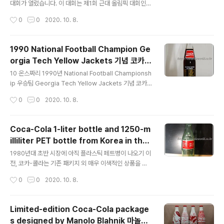
gnature of Karl Lagerfeld himsel..
대회가 열렸습니다. 이 대회는 제1회 근대 올림픽 대회인
그리스 대회로부터 정확히 100년 만에 열린 대회여서 센
작성시간
0
0
2020. 10. 8.
테니얼 올림픽(The Centenial Olympic)이라고도 불렸
습니다. In 1996, the XXVI Olympic Games were h
eld in Atlanta, Georgia, USA. These Games wer
1990 National Football Champion Ge
e also called the Centennial Olympics because t
orgia Tech Yellow Jackets 기념 코카-
hey took place exactly 100 years after the first
글 내용
콜라 병
modern Olympic Games in Greece. 오늘 소개해
10 온스짜리 1990년 National Football Championsh
드리는 코카콜라 패키지는 바로 애틀란타 올림픽 기념 패
ip 우승팀 Georgia Tech Yellow Jackets 기념 코카
키지 시리즈입니다.The..
콜라 병입니다. 한쪽 면에는 병목 부분에 코카콜라 로고와
작성시간
0
0
2020. 10. 8.
시즌 Georgia Tech의 게임 전적이, 다른 면에는 Geor
gia Tech 미식축구팀 헬멧 디자인과 1990 National Fo
otball Champions라는 글씨가 병목 부위에 새겨져 있습
Coca-Cola 1-liter bottle and 1250-m
니다. * 과거의 National Football Champion은 특정
illiliter PET bottle from Korea in the
매치나 토너먼트를 통해서 선발되는 방식이 아니라 다양한
글 내용
early 1980s 1리터 유리병 코카콜라
투표와 수학적 채점 방식에 의해서 결정되었다고 합니다.
1980년대 초반 시장에 아직 플라스틱 페트병이 나오기 이
현재의 National Collegiate Athletic Association(N
전, 코카-콜라는 기존 패키지 외 매우 이색적인 상품을 내
CAA)의 기록에 의하면 1990년에는 모두..
놓습니다. 1리터짜리 유리병에 든 코카콜라 입니다. In the
작성시간
0
0
2020. 10. 8.
early 1980s, before plastic PET bottles were ev
en available, Coca-Cola introduced something
quite unique: a 1-liter glass bottle. 아마도 제 또래
Limited-edition Coca-Cola package
거나 연배가 위인 분들은 기억이 나실겁니다. 그리고 198
s designed by Manolo Blahnik 마놀로
0년대나 그 이후에 태어나신 분들은 아마도 인터넷에서 본