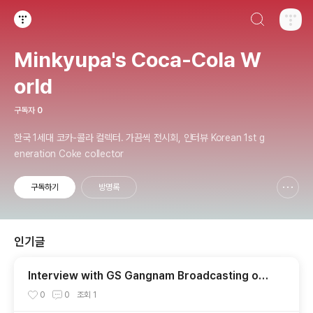
검색하기
티스토리
Minkyupa's Coca-Cola W
orld
구독자
0
한국 1세대 코카-콜라 컬렉터. 가끔씩 전시회, 인터뷰 Korean 1st g
eneration Coke collector
구독하기
방명록
신고하기 레이어
열기
인기글
Interview with GS Gangnam Broadcasting on
Coca-Cola World Exhibition (August 8, 2010)
0
0
조회
1