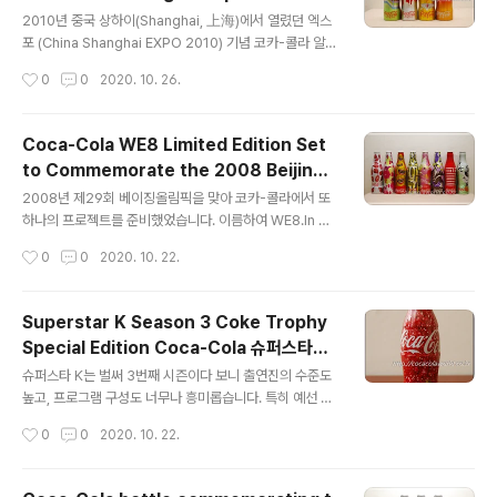
글 내용
직 입고가 안 되었는지 빈 손으로 왔다가 지난 주에 홈플러
2010년 중국 상하이(Shanghai, 上海)에서 열렸던 엑스
스에서 구입하였습니다. The six-bottle packs are av
포 (China Shanghai EXPO 2010) 기념 코카-콜라 알루
ailable at major su..
미늄 컨투어보틀 세트입니다. This is a set of Coca-C
작성시간
0
0
2020. 10. 26.
ola aluminum contour bottles commemorating t
he China Shanghai EXPO 2010 held in Shanghai,
China in 2010. 상하이 엑스포는 2010년 5월 1일부터 1
Coca-Cola WE8 Limited Edition Set
0월 31일까지 상하이 세계박람회장에서 "Better City, B
to Commemorate the 2008 Beijing
etter life"란 테마로 열렸고요, 투자 총액 30억 달러에 전
글 내용
Olympics 북경올림픽 기념 보틀
시회장 면적이 528헥타르(5.28제곱미터)로 역대 세계박
2008년 제29회 베이징올림픽을 맞아 코카-콜라에서 또
람회 중 최대 규모였습니다. 참가국 및 기업이 246개, 방
하나의 프로젝트를 준비했었습니다. 이름하여 WE8.In 20
문객 7,300만명에 22,..
08, for the 29th Beijing Olympics, Coca-Cola pr
작성시간
0
0
2020. 10. 22.
epared another project, called WE8. 번역없이 코
카-콜라사의 설명글을 그대로 옮겨보겠습니다.I will quot
e the Coca-Cola company's description as is. W
Superstar K Season 3 Coke Trophy
elcome to WE8An artistic and cultural exchange
Special Edition Coca-Cola 슈퍼스타K
like no other. Uniting eight of China's most exciti
글 내용
기념 보틀
ng artists and design firms with eight of the Wes
슈퍼스타 K는 벌써 3번째 시즌이다 보니 출연진의 수준도
t's most progres..
높고, 프로그램 구성도 너무나 흥미롭습니다. 특히 예선 합
격자들에게 주어지는 코-크 트로피를 보며, 너무나도 갖고
작성시간
0
0
2020. 10. 22.
싶었는데 드디어 이번 주부터 일반인 대상 판매가 시작되
었습니다. Superstar K is already in its third seaso
n, so the cast is high-caliber, and the program's