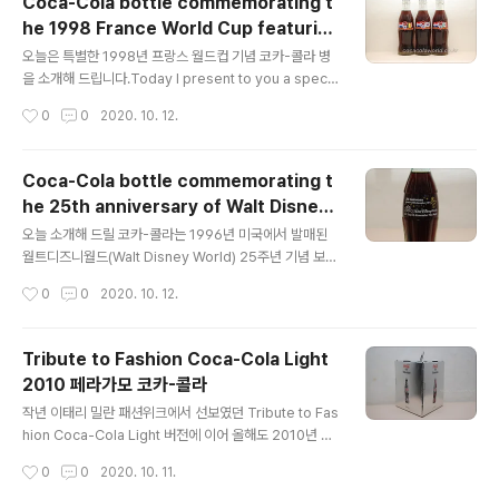
Coca-Cola bottle commemorating t
structure is incredibly engaging. I especially wa
he 1998 France World Cup featurin
nted the Coke trophies awarded to those who p
글 내용
g the Taegeukgi(Korea National Fla
ass the preliminary round, and they're finally av
오늘은 특별한 1998년 프랑스 월드컵 기념 코카-콜라 병
g) 태극기 코카-콜라
ailable for the general public t..
을 소개해 드립니다.Today I present to you a specia
l Coca-Cola bottle commemorating the 1998 Fr
작성시간
0
0
2020. 10. 12.
ance World Cup. 네덜란드에서 발매된 200ml짜리 19
98 프랑스 월드컵 기념 패키지입니다. 네덜라드의 예선 상
대국 국기가 그려 있는 패키지입니다. 그 중 하나에 우리나
Coca-Cola bottle commemorating t
라 태극기가 들어 있습니다.This is a 200ml commem
he 25th anniversary of Walt Disney
orative package for the 1998 France World Cup,
글 내용
World in 1996 디즈니월드 25주년 기념 코
released in the Netherlands. The package featu
오늘 소개해 드릴 코카-콜라는 1996년 미국에서 발매된
카-콜라
res the flags of the Netherlands' preliminary op
월트디즈니월드(Walt Disney World) 25주년 기념 보틀
p..
입니다.The Coca-Cola I am introducing today is a
작성시간
0
0
2020. 10. 12.
bottle commemorating the 25th anniversary of
Walt Disney World, released in the United State
s in 1996. 흔히 말하는 디즈니랜드(Disneyland)는 만
Tribute to Fashion Coca-Cola Light
화제작자 월트 디드니(Walt Disney)가 1955년 로스엔젤
2010 페라가모 코카-콜라
리스 교외에 세운 대규모 오락 시설입니다. 그리고 1971년
글 내용
플로리다주 올랜도에 디즈니랜드의 100배 넒은 부지에 세
작년 이태리 밀란 패션위크에서 선보였던 Tribute to Fas
운 테마파크가 월트디즈니월드입니다. 이웃 나라인 일본에
hion Coca-Cola Light 버전에 이어 올해도 2010년 버
는 1983년 지바현에 도쿄 디즈니랜드가..
전이 나왔습니다.(2009년 버전은 https://www.cocac
작성시간
0
0
2020. 10. 11.
olaworld.co.kr/30?category=896162 참고해 주세