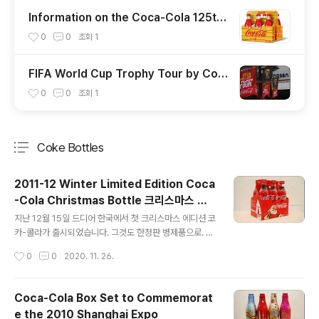
Information on the Coca-Cola 125th
Anniversary Exhibition
0
0
조회
1
FIFA World Cup Trophy Tour by Coc
a-Cola in Seoul(2010. 4. 21)
0
0
조회
1
Coke Bottles
분류 전체보기
주요 글 목록
2011-12 Winter Limited Edition Coca
-Cola Christmas Bottle 크리스마스 스
글 내용
페셜 병콜라 패키지
지난 12월 15일 드디어 한국에서 첫 크리스마스 에디션 코
카-콜라가 출시되었습니다. 그것도 한정판 병제품으로. A
s many of you may already know, the first Christ
작성시간
0
0
2020. 11. 26.
mas edition Coca-Cola was finally released in K
orea on December 15th. And it was a limited-ed
ition bottle. 6병들이 종이팩과 함께 출시되었구요, 전국
Coca-Cola Box Set to Commemorat
대형마트(이마트, 홈플러스, 롯데마트)에서 만나보실 수 있
e the 2010 Shanghai Expo
습니다. 처음 출시 소식을 듣고 이마트로 달려갔었는데 아