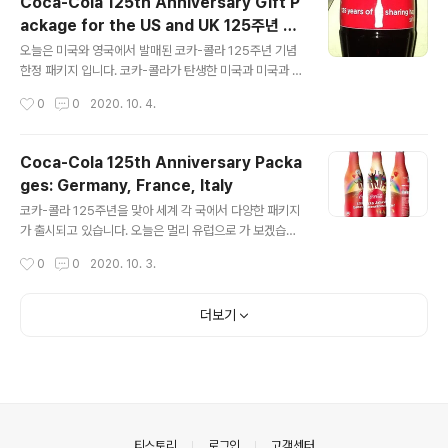
Coca-Cola 125th Anniversary Gift P
ferent contour bottles and a box containing the
ackage for the US and UK 125주년 미
m. 박스는 지난해 이탈리아에서 발매된 Tribute to Fash
글 내용
국, 영국 코카콜라
ion 2010 세트와 마찬가지로 삼각기둥 형태의 모양입니
오늘은 미국와 영국에서 발매된 코카-콜라 125주년 기념
다. 반면 재질은 일반 박스 재질인 골판지가 아닌 약간 두꺼
한정 패키지 입니다. 코카-콜라가 탄생한 미국과 미국과 매
운 종이인 것이 아마도 판..
우 밀접한 관계에 있는 영국에서 제작된 패키지로 아주 심
작성시간
0
0
2020. 10. 4.
플한 디자인이지만 코카-콜라 125주년의 의미가 잘 담겨
진 것 같습니다.Today I have a limited edition pack
age commemorating the 125th anniversary of C
Coca-Cola 125th Anniversary Packa
oca-Cola released in the US and UK. The packa
ges: Germany, France, Italy
ge was made in the US, the birthplace of Coca-
글 내용
Cola, and the UK, which has a very close relatio
코카-콜라 125주년을 맞아 세계 각 국에서 다양한 패키지
nship with the US. It has a very simple desig..
가 출시되고 있습니다. 오늘은 멀리 유럽으로 가 보겠습니
다.To celebrate Coca-Cola's 125th anniversary,
작성시간
0
0
2020. 10. 3.
various package designs are being released w
orldwide. Today, we'll travel to Europe. 먼저 독일
에서 출시된 기념 패키지 입니다. 250ml 용량의 알루미늄
더보기
NB캔으로 전면에"125 jahre lebensfreude"(125 ye
ars of living with joy)라는 타이틀과 함께 행복한 가족
의 실루엣이 디자인 되어 있습니다.First up is the com
memorative package launched in Germany. It's
a ..
의안내
티스토리
로그인
고객센터