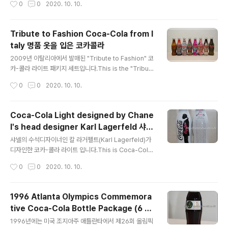
0
0
2020. 10. 10.
다.From the beginning, Coca-Cola has used club
s as a key promotional hub, releasing various pr
omotions and limited-edition product package
Tribute to Fashion Coca-Cola from I
s. 2009년 가수 Justice와 Ed Banger Records의 크
taly 명품 옷을 입은 코카콜라
리에이티브 이사 So-Me가 팀을 이뤄 특별한 코카-콜라
글 내용
디자인 작업을 하였습니다.In 2009, singer Justice an
2009년 이탈리아에서 발매된 "Tribute to Fashion" 코
d Ed Banger Records' creative director So-Me t
카-콜라 라이트 패키지 세트입니다.This is the "Tribute
eamed up t..
to Fashion" Coca-Cola Light package set releas
작성시간
0
0
2020. 10. 10.
ed in Italy in 2009. 이 컬래보레이션 패키지는 이탈리아
아브로초주(Abruzzo) 지진 피해자들을 돕기 위한 기금
마련을 위하여 코카-콜라와 8명의 이태리 출신 여성 디자
Coca-Cola Light designed by Chane
이너들의 협력으로 탄생되었습니다. 2009년 밀란(Milan)
l's head designer Karl Lagerfeld 샤넬
패션 위크에 "Tribute to Fashion" show 기간 동안 경
글 내용
라거펠트 코카콜라
매를 통해 한정 판매되었습니다. This collaborative pa
샤넬의 수석디자이너인 칼 라거펠트(Karl Lagerfeld)가
ckage was born from a collaboration between
디자인한 코카-콜라 라이트 입니다.This is Coca-Cola
Coca-Cola ..
Light designed by Karl Lagerfeld, Chanel's chief
작성시간
0
0
2020. 10. 10.
designer.금번 한정판은 250㎖ 알루미늄 컨투어 보틀
의 코카-콜라 라이트입니다.This limited edition is Co
ca-Cola Light in a 250ml aluminum contour bottl
1996 Atlanta Olympics Commemora
e. 흰 색 바디에 칼 라거펠트 자신의 실루엣 일러스트와 서
tive Coca-Cola Bottle Package (6 bo
명이 멋스럽게 들어있습니다.The white body is stylis
글 내용
ttles) 아틀란타올림픽 코카콜라
hly engraved with a silhouette illustration and si
1996년에는 미국 조지아주 애틀란타에서 제26회 올림픽